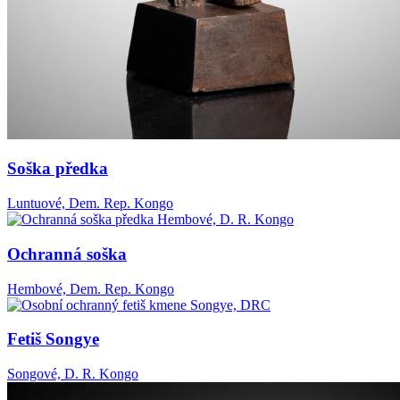
Soška předka
Luntuové, Dem. Rep. Kongo
Ochranná soška
Hembové, Dem. Rep. Kongo
Fetiš Songye
Songové, D. R. Kongo