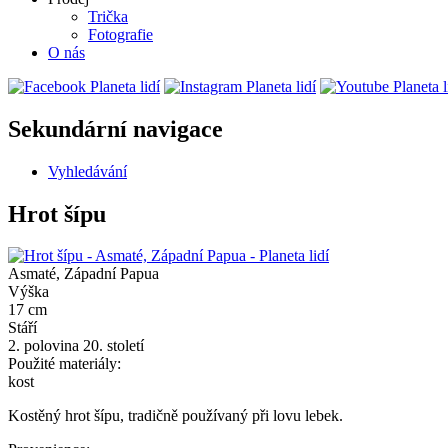
Trička
Fotografie
O nás
Sekundární navigace
Vyhledávání
Hrot šípu
Asmaté, Západní Papua
Výška
17 cm
Stáří
2. polovina 20. století
Použité materiály:
kost
Kostěný hrot šípu, tradičně používaný při lovu lebek.