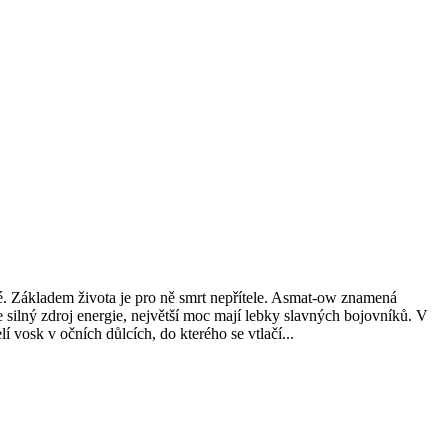
ové. Základem života je pro ně smrt nepřítele. Asmat-ow znamená
e silný zdroj energie, největší moc mají lebky slavných bojovníků. V
 vosk v očních důlcích, do kterého se vtlačí...