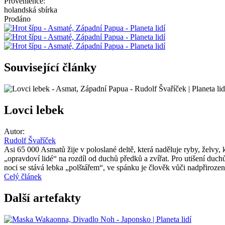
Provenience:
holandská sbírka
Prodáno
Související články
Lovci lebek
Autor:
Rudolf Švaříček
Asi 65 000 Asmatů žije v poloslané deltě, která naděluje ryby, želvy,
„opravdoví lidé“ na rozdíl od duchů předků a zvířat. Pro utišení duch
noci se stává lebka „polštářem“, ve spánku je člověk vůči nadpřiroze
Celý článek
Další artefakty