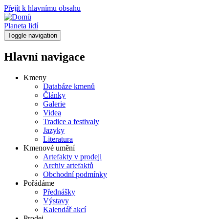
Přejít k hlavnímu obsahu
Planeta lidí
Toggle navigation
Hlavní navigace
Kmeny
Databáze kmenů
Články
Galerie
Videa
Tradice a festivaly
Jazyky
Literatura
Kmenové umění
Artefakty v prodeji
Archiv artefaktů
Obchodní podmínky
Pořádáme
Přednášky
Výstavy
Kalendář akcí
Prodej