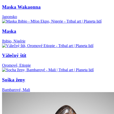
Maska Wakaonna
Japonsko
Maska
Ibibio, Nigérie
Válečný štít
Oromové, Etiopie
Soška ženy
Bambarové, Mali