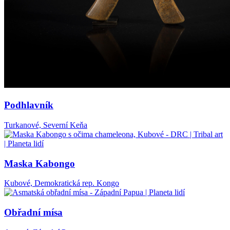
Podhlavník
Turkanové, Severní Keňa
Maska Kabongo
Kubové, Demokratická rep. Kongo
Obřadní mísa