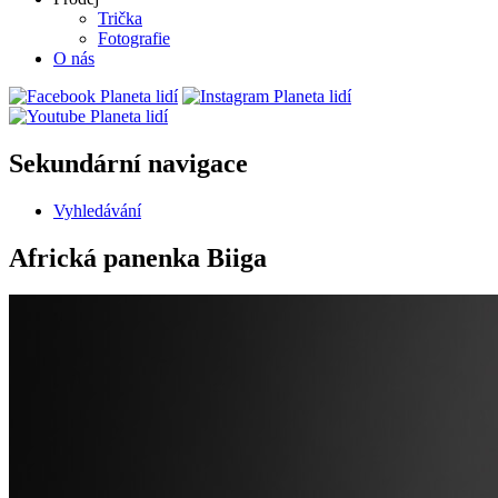
Trička
Fotografie
O nás
Sekundární navigace
Vyhledávání
Africká panenka Biiga