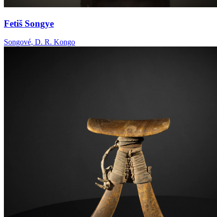
Fetiš Songye
Songové, D. R. Kongo