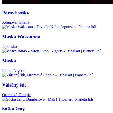
Párové sošky
Adanové, Ghana
Maska Wakaonna
Japonsko
Maska
Ibibio, Nigérie
Válečný štít
Oromové, Etiopie
Soška ženy