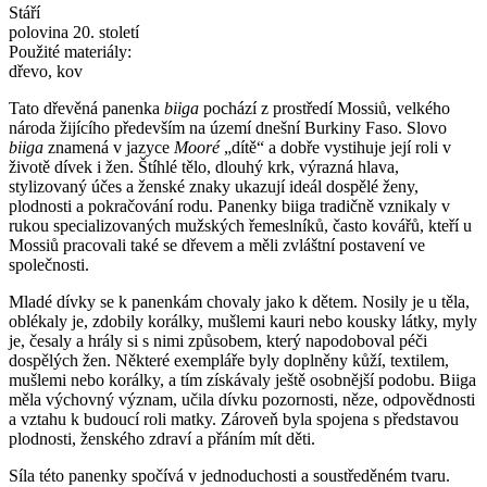
Stáří
polovina 20. století
Použité materiály:
dřevo, kov
Tato dřevěná panenka
biiga
pochází z prostředí Mossiů, velkého
národa žijícího především na území dnešní Burkiny Faso. Slovo
biiga
znamená v jazyce
Mooré
„dítě“ a dobře vystihuje její roli v
životě dívek i žen. Štíhlé tělo, dlouhý krk, výrazná hlava,
stylizovaný účes a ženské znaky ukazují ideál dospělé ženy,
plodnosti a pokračování rodu. Panenky biiga tradičně vznikaly v
rukou specializovaných mužských řemeslníků, často kovářů, kteří u
Mossiů pracovali také se dřevem a měli zvláštní postavení ve
společnosti.
Mladé dívky se k panenkám chovaly jako k dětem. Nosily je u těla,
oblékaly je, zdobily korálky, mušlemi kauri nebo kousky látky, myly
je, česaly a hrály si s nimi způsobem, který napodoboval péči
dospělých žen. Některé exempláře byly doplněny kůží, textilem,
mušlemi nebo korálky, a tím získávaly ještě osobnější podobu. Biiga
měla výchovný význam, učila dívku pozornosti, něze, odpovědnosti
a vztahu k budoucí roli matky. Zároveň byla spojena s představou
plodnosti, ženského zdraví a přáním mít děti.
Síla této panenky spočívá v jednoduchosti a soustředěném tvaru.