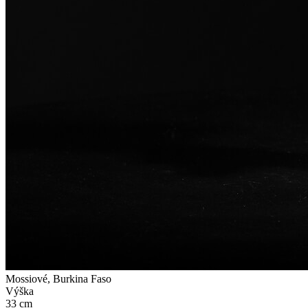
Mossiové, Burkina Faso
Výška
33 cm