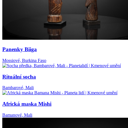
Panenky Biiga
Mossiové, Burkina Faso
Rituální socha
Bambarové, Mali
Africká maska Mishi
Bamanové, Mali