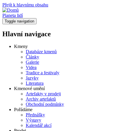
Přejít k hlavnímu obsahu
Planeta lidí
Toggle navigation
Hlavní navigace
Kmeny
Databáze kmenů
Články
Galerie
Videa
Tradice a festivaly
Jazyky
Literatura
Kmenové umění
Artefakty v prodeji
Archiv artefaktů
Obchodní podmínky
Pořádáme
Přednášky
Výstavy
Kalendář akcí
Prodej