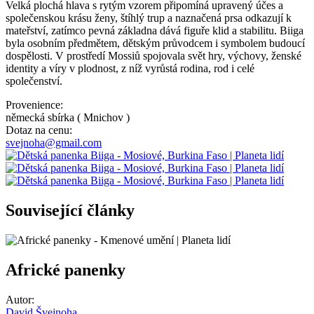
Velká plochá hlava s rytým vzorem připomíná upravený účes a
společenskou krásu ženy, štíhlý trup a naznačená prsa odkazují k
mateřství, zatímco pevná základna dává figuře klid a stabilitu. Biiga
byla osobním předmětem, dětským průvodcem i symbolem budoucí
dospělosti. V prostředí Mossiů spojovala svět hry, výchovy, ženské
identity a víry v plodnost, z níž vyrůstá rodina, rod i celé
společenství.
Provenience:
německá sbírka ( Mnichov )
Dotaz na cenu:
svejnoha@gmail.com
Související články
Africké panenky
Autor:
David Švejnoha