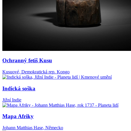
Ochranný fetiš Kusu
Kusuové, Demokratická rep. Kongo
Indická soška
Jižní Indie
Mapa Afriky
Johann Matthias Hase, Německo