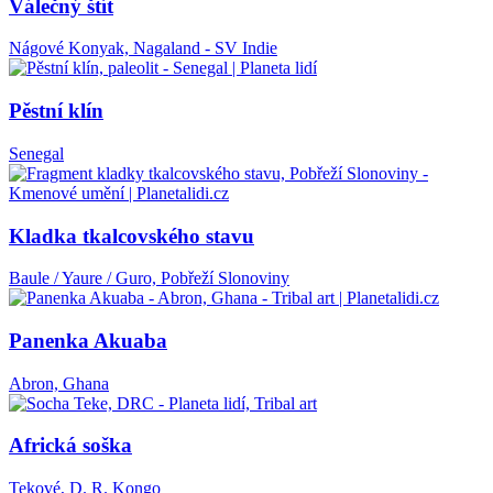
Válečný štít
Nágové Konyak, Nagaland - SV Indie
Pěstní klín
Senegal
Kladka tkalcovského stavu
Baule / Yaure / Guro, Pobřeží Slonoviny
Panenka Akuaba
Abron, Ghana
Africká soška
Tekové, D. R. Kongo