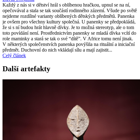
Každý z nás si v dětství hrál s oblíbenou hračkou, upnul se na ní,
opečovával a stala se tak součástí rodinného zázemí. Všude po světě
nejdeme rozdílné varianty oblíbených dětských předmětů. Panenka
je ovšem pro všechny kultury společná. U panenky se předpokládá,
že si s ní budou hrát hlavně dívky. Je to možná stereotyp, ale o tom
toto povídání není. Prostřednictvím panenky se mladá dívka vcítí do
role maminky a stará se tak o své “dítě”. V Africe tomu není jinak.
V některých společenstvích panenka povýšila na rituální a iniciační
předmět. Duchovní do nich vkládají sílu a mají zajistit...
Celý článek
Další artefakty