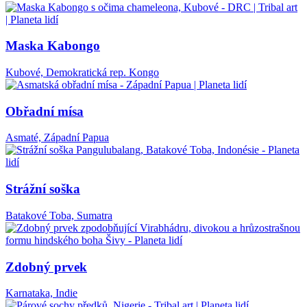
Maska Kabongo
Kubové, Demokratická rep. Kongo
Obřadní mísa
Asmaté, Západní Papua
Strážní soška
Batakové Toba, Sumatra
Zdobný prvek
Karnataka, Indie