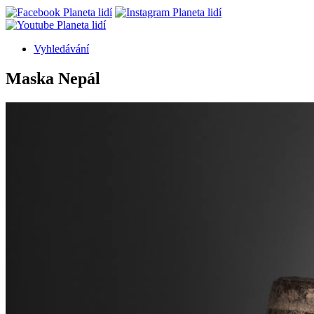
Vyhledávání
Sekundární
Maska Nepál
navigace