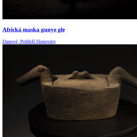
Africká maska gunye gle
Danové, Pobřeží Slonoviny