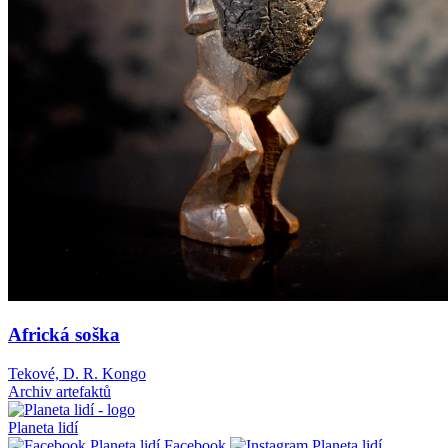
Africká soška
Tekové, D. R. Kongo
Archiv artefaktů
Planeta lidí
Facebook