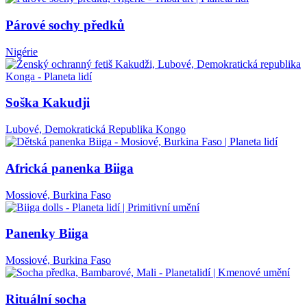
Párové sochy předků
Nigérie
Soška Kakudji
Lubové, Demokratická Republika Kongo
Africká panenka Biiga
Mossiové, Burkina Faso
Panenky Biiga
Mossiové, Burkina Faso
Rituální socha