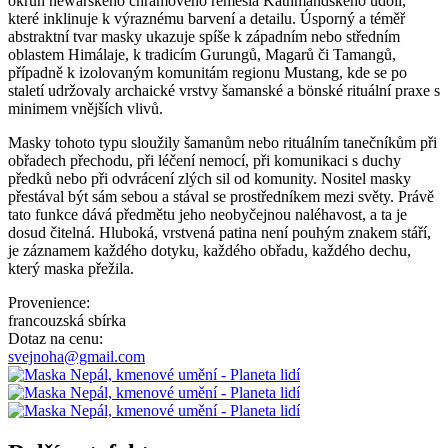
okruh newárského chrámového řemesla Káthmándského údolí,
které inklinuje k výraznému barvení a detailu. Úsporný a téměř
abstraktní tvar masky ukazuje spíše k západním nebo středním
oblastem Himálaje, k tradicím Gurungů, Magarů či Tamangů,
případně k izolovaným komunitám regionu Mustang, kde se po
staletí udržovaly archaické vrstvy šamanské a bönské rituální praxe s
minimem vnějších vlivů.
Masky tohoto typu sloužily šamanům nebo rituálním tanečníkům při
obřadech přechodu, při léčení nemocí, při komunikaci s duchy
předků nebo při odvrácení zlých sil od komunity. Nositel masky
přestával být sám sebou a stával se prostředníkem mezi světy. Právě
tato funkce dává předmětu jeho neobyčejnou naléhavost, a ta je
dosud čitelná. Hluboká, vrstvená patina není pouhým znakem stáří,
je záznamem každého dotyku, každého obřadu, každého dechu,
který maska přežila.
Provenience:
francouzská sbírka
Dotaz na cenu:
svejnoha@gmail.com