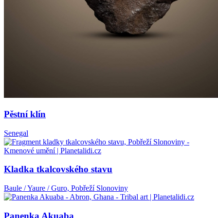
Pěstní klín
Senegal
Kladka tkalcovského stavu
Baule / Yaure / Guro, Pobřeží Slonoviny
Panenka Akuaba