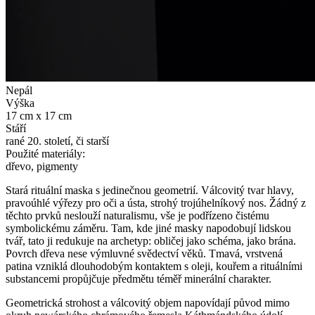
Nepál
Výška
17 cm x 17 cm
Stáří
rané 20. století, či starší
Použité materiály:
dřevo, pigmenty
Stará rituální maska s jedinečnou geometrií. Válcovitý tvar hlavy,
pravoúhlé výřezy pro oči a ústa, strohý trojúhelníkový nos. Žádný z
těchto prvků neslouží naturalismu, vše je podřízeno čistému
symbolickému záměru. Tam, kde jiné masky napodobují lidskou
tvář, tato ji redukuje na archetyp: obličej jako schéma, jako brána.
Povrch dřeva nese výmluvné svědectví věků. Tmavá, vrstvená
patina vzniklá dlouhodobým kontaktem s oleji, kouřem a rituálními
substancemi propůjčuje předmětu téměř minerální charakter.
Geometrická strohost a válcovitý objem napovídají původ mimo