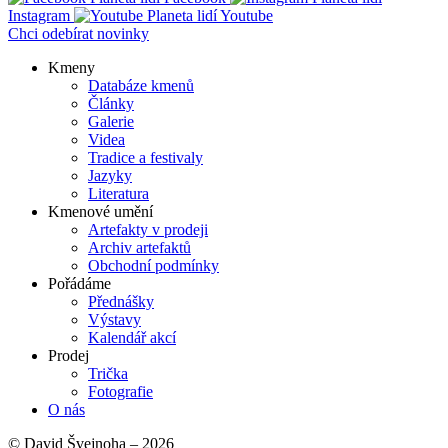
Instagram
Youtube
Chci odebírat novinky
Kmeny
Databáze kmenů
Main
Články
navigation
Galerie
Videa
Tradice a festivaly
Jazyky
Literatura
Kmenové umění
Artefakty v prodeji
Archiv artefaktů
Obchodní podmínky
Pořádáme
Přednášky
Výstavy
Kalendář akcí
Prodej
Trička
Fotografie
O nás
© David Švejnoha – 2026