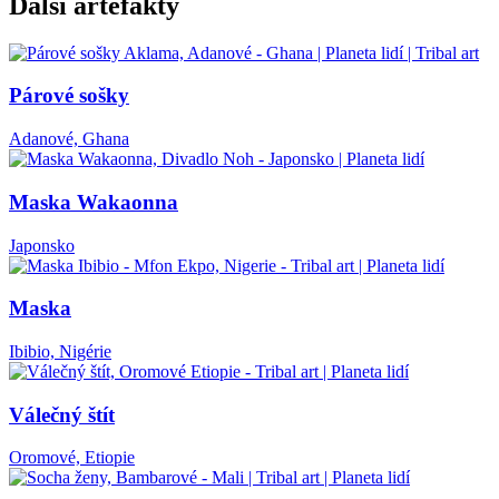
Další artefakty
Párové sošky
Adanové, Ghana
Maska Wakaonna
Japonsko
Maska
Ibibio, Nigérie
Válečný štít
Oromové, Etiopie