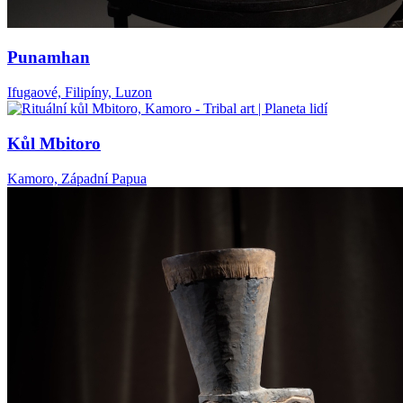
Punamhan
Ifugaové, Filipíny, Luzon
Kůl Mbitoro
Kamoro, Západní Papua