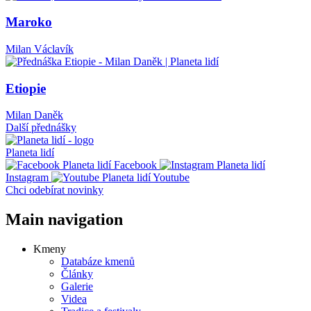
Maroko
Milan Václavík
Etiopie
Milan Daněk
Další přednášky
Planeta lidí
Facebook
Instagram
Youtube
Chci odebírat novinky
Main navigation
Kmeny
Databáze kmenů
Články
Galerie
Videa