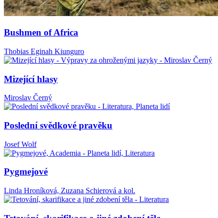
Bushmen of Africa
Thobias Eginah Kiunguro
Mizející hlasy
Miroslav Černý
Poslední svědkové pravěku
Josef Wolf
Pygmejové
Linda Hroníková, Zuzana Schierová a kol.