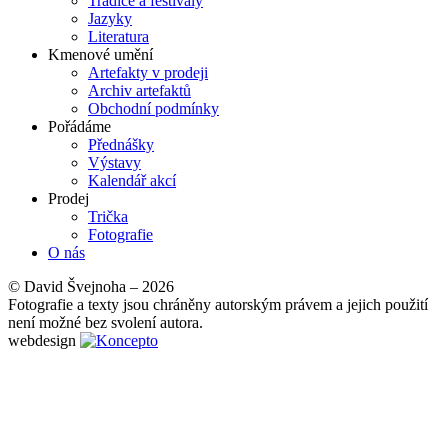
Tradice a festivaly
Jazyky
Literatura
Kmenové umění
Artefakty v prodeji
Archiv artefaktů
Obchodní podmínky
Pořádáme
Přednášky
Výstavy
Kalendář akcí
Prodej
Trička
Fotografie
O nás
© David Švejnoha – 2026
Fotografie a texty jsou chráněny autorským právem a jejich použití
není možné bez svolení autora.
webdesign