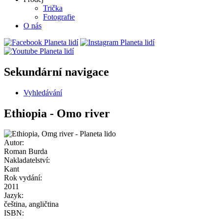
Trička
Fotografie
O nás
Sekundární navigace
Vyhledávání
Ethiopia - Omo river
Autor:
Roman Burda
Nakladatelství:
Kant
Rok vydání:
2011
Jazyk:
čeština, angličtina
ISBN: