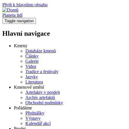
Přejít k hlavnímu obsahu
Planeta lidí
Toggle navigation
Hlavní navigace
Kmeny
Databáze kmenů
Články
Galerie
Videa
Tradice a festivaly
Jazyky
Literatura
Kmenové umění
Artefakty v prodeji
Archiv artefaktů
Obchodní podmínky
Pořádáme
Přednášky
Výstavy
Kalendář akcí
Prodej