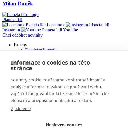
Milan Daněk
Planeta lidí
Facebook
Instagram
Youtube
Chci odebírat novinky
Kmeny
Databáze kmenů
Main
Články
navigation
Galerie
Informace o cookies na této
Videa
stránce
Tradice a festivaly
Jazyky
Soubory cookie používáme ke shromažďování a
Literatura
Kmenové umění
analýze informací o výkonu a používání webu,
Artefakty v prodeji
zajištění fungování funkcí ze sociálních médií a ke
Archiv artefaktů
zlepšení a přizpůsobení obsahu a reklam.
Obchodní podmínky
Pořádáme
Zjistit více
Přednášky
Výstavy
Kalendář akcí
Nastavení cookies
Prodej