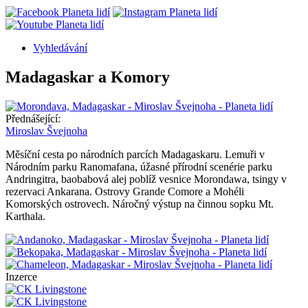
Vyhledávání
Sekundární
Madagaskar a Komory
navigace
Přednášející:
Miroslav Švejnoha
Měsíční cesta po národních parcích Madagaskaru. Lemuři v
Národním parku Ranomafana, úžasné přírodní scenérie parku
Andringitra, baobabová alej poblíž vesnice Morondawa, tsingy v
rezervaci Ankarana. Ostrovy Grande Comore a Mohéli
Komorských ostrovech. Náročný výstup na činnou sopku Mt.
Karthala.
Inzerce