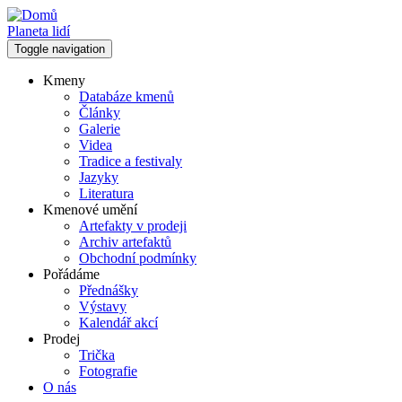
Přejít
k
Planeta lidí
hlavnímu
Toggle navigation
obsahu
Kmeny
Databáze kmenů
Hlavní
Články
navigace
Galerie
Videa
Tradice a festivaly
Jazyky
Literatura
Kmenové umění
Artefakty v prodeji
Archiv artefaktů
Obchodní podmínky
Pořádáme
Přednášky
Výstavy
Kalendář akcí
Prodej
Trička
Fotografie
O nás