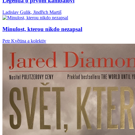
Legenda o prvom kanibalovi
Ladislav Gulik, Jindřich Martiš
Minulost, kterou nikdo nezapsal
Petr Květina a kolektiv