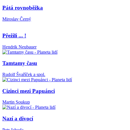
Pátá rovnoběžka
Miroslav Černý
Přežili ... !
Hendrik Neubauer
Tamtamy času
Rudolf Švaříček a spol.
Cizinci mezi Papuánci
Martin Soukup
Nazí a divocí
Petr Jahoda