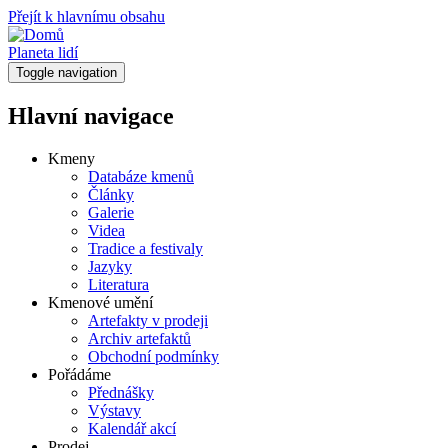
Přejít k hlavnímu obsahu
Planeta lidí
Toggle navigation
Hlavní navigace
Kmeny
Databáze kmenů
Články
Galerie
Videa
Tradice a festivaly
Jazyky
Literatura
Kmenové umění
Artefakty v prodeji
Archiv artefaktů
Obchodní podmínky
Pořádáme
Přednášky
Výstavy
Kalendář akcí
Prodej