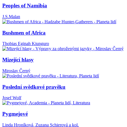
Peoples of Namibia
J.S.Malan
Bushmen of Africa
Thobias Eginah Kiunguro
Mizející hlasy
Miroslav Černý
Poslední svědkové pravěku
Josef Wolf
Pygmejové
Linda Hroníková, Zuzana Schierová a kol.