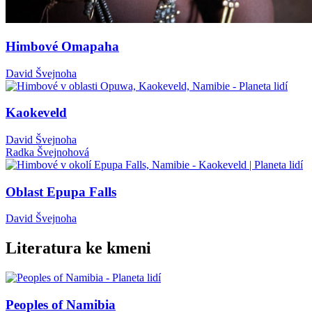
Himbové Omapaha
David Švejnoha
Kaokeveld
David Švejnoha
Radka Švejnohová
Oblast Epupa Falls
David Švejnoha
Literatura ke kmeni
Peoples of Namibia