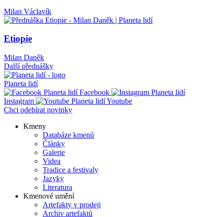
Milan Václavík
Etiopie
Milan Daněk
Další přednášky
Planeta lidí
Facebook
Instagram
Youtube
Chci odebírat novinky
Kmeny
Databáze kmenů
Main
Články
navigation
Galerie
Videa
Tradice a festivaly
Jazyky
Literatura
Kmenové umění
Artefakty v prodeji
Archiv artefaktů