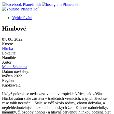
Vyhledávání
Sekundární
Himbové
navigace
07. 06. 2022
Kmen:
Himba
Lokalita:
Namibie
Autor:
Milan Sekanina
Datum návštěvy:
květen 2022
Region
Kaokeweld
I když pokrok se nedá zastavit ani v tropické Africe, tak většina
Himbů zatím stále zůstává v tradičních vesnicích, a jejich život se
zase tolik nezměnil. Stále se točí okolo rodiny, chovu dobytka, a
nepřehlédnutelných dekorací himbských žen. Krásné náhrdelníky,
náramky, či ozdoby nohou - a hlavně červenou hlinkou potřená pleť