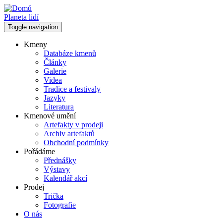
Přejít
k
Planeta lidí
hlavnímu
Toggle navigation
obsahu
Kmeny
Databáze kmenů
Hlavní
Články
navigace
Galerie
Videa
Tradice a festivaly
Jazyky
Literatura
Kmenové umění
Artefakty v prodeji
Archiv artefaktů
Obchodní podmínky
Pořádáme
Přednášky
Výstavy
Kalendář akcí
Prodej
Trička
Fotografie
O nás