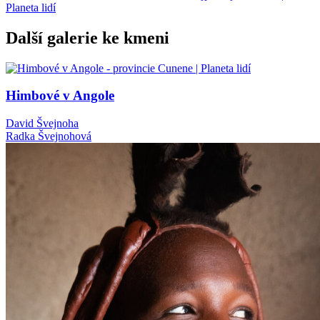
Další galerie ke kmeni
Himbové v Angole
David Švejnoha
Radka Švejnohová