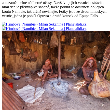
a nezaměnitelné nádherné účesy. Navštívit jejich vesnici a strávit s
nimi den je překvapivě snadné, takže pokud se dostanete do jejich
koutu Namíbie, tak určitě neváhejte. Fotky jsou ze dvou himbských
vesnic, jedna je poblíž Opuwa a druhá kousek od Epupa Falls.