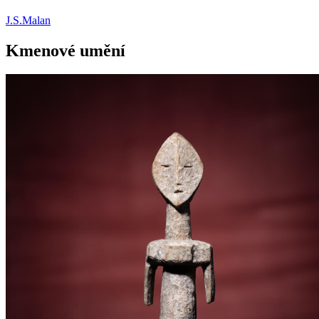
J.S.Malan
Kmenové umění