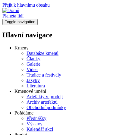
Přejít k hlavnímu obsahu
Planeta lidí
Toggle navigation
Hlavní navigace
Kmeny
Databáze kmenů
Články
Galerie
Videa
Tradice a festivaly
Jazyky
Literatura
Kmenové umění
Artefakty v prodeji
Archiv artefaktů
Obchodní podmínky
Pořádáme
Přednášky
Výstavy
Kalendář akcí
Prodej