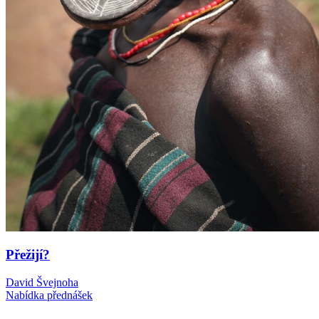
Přežijí?
David Švejnoha
Nabídka přednášek