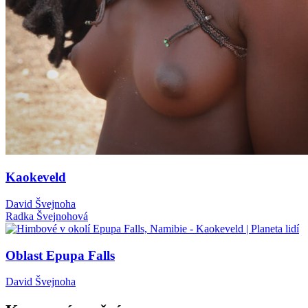
Kaokeveld
David Švejnoha
Radka Švejnohová
Oblast Epupa Falls
David Švejnoha