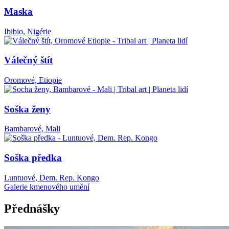
Maska
Ibibio, Nigérie
Válečný štít
Oromové, Etiopie
Soška ženy
Bambarové, Mali
Soška předka
Luntuové, Dem. Rep. Kongo
Galerie kmenového umění
Přednášky