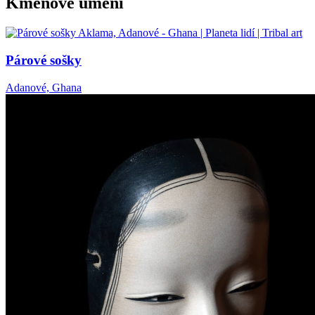
Kmenové umění
Párové sošky
Adanové, Ghana