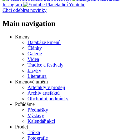
Instagram
Youtube
Chci odebírat novinky
Main navigation
Kmeny
Databáze kmenů
Články
Galerie
Videa
Tradice a festivaly
Jazyky
Literatura
Kmenové umění
Artefakty v prodeji
Archiv artefaktů
Obchodní podmínky
Pořádáme
Přednášky
Výstavy
Kalendář akcí
Prodej
Trička
Fotografie