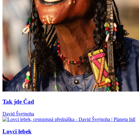
Tak jde Čad
David Švejnoha
Lovci lebek