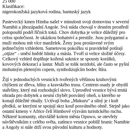
25 000
Klasifikace:
nigerokonžská jazyková rodina, bantuský jazyk
Pastevecký kmen Himba našel v minulosti svoji domovinu v severní
Namibii a jihozápadní Angole. Svá stáda chovají v drsném prostředí
polopouští podél říčních toků. Chov dobytka je velice důležitý pro
celou společnost. Je ukázkou bohatství a prestiže. Jsou polygamní a
muži mohou mít více manželek. Ženy jsou proslavené svým
jedinečným vzhledem. Sametovou pokožku si pravidelně potírají
„otjize“ - směsí hnědé hlinky a másla. Tvoří si velice složité účesy.
Celkový vzhled doplňuje kožená suknice se spousty korálků,
kovových dekorací a lastur. Muži se tolik nezdobí, ale často se pyšní
mohutným pleteným copem, symbolizujícím bodec štíra.
Žijí v jednoduchých vesnicích tvořených většinou kruhovými
chýšemi ze dřeva, hlíny a kravského trusu. Centrem osady je obydlí
stařešiny, který má rozhodující slovo. Uprostřed vesnice bývá trnitá
ohrada pro dobytek a nesmí chybět posvátný oheň, u kterého se
konají důležité rituály. Uctívají boha „Mukuru“ a silný je i kult
předků, se kterými se spojují skrz kouř posvátného ohně. Stejně jako
ostatní kmeny v Africe čelí Himbové výzvám turistického ruchu.
Některé komunity, obzvláště kolem města Opuwo, se otevřely
návštěvníkům z celého světa, zatímco vesnice poblíž hranic Namibie
a Angoly si stále drží svou původní kulturu a hodnoty.