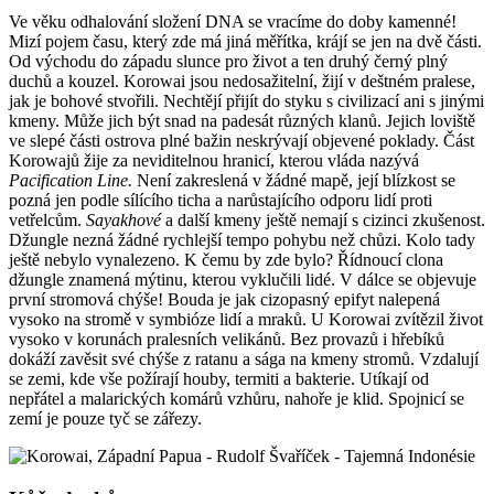
Ve věku odhalování složení DNA se vracíme do doby kamenné!
Mizí pojem času, který zde má jiná měřítka, krájí se jen na dvě části.
Od východu do západu slunce pro život a ten druhý černý plný
duchů a kouzel. Korowai jsou nedosažitelní, žijí v deštném pralese,
jak je bohové stvořili. Nechtějí přijít do styku s civilizací ani s jinými
kmeny. Může jich být snad na padesát různých klanů. Jejich loviště
ve slepé části ostrova plné bažin neskrývají objevené poklady. Část
Korowajů žije za neviditelnou hranicí, kterou vláda nazývá
Pacification Line.
Není zakreslená v žádné mapě, její blízkost se
pozná jen podle sílícího ticha a narůstajícího odporu lidí proti
vetřelcům.
Sayakhové
a další kmeny ještě nemají s cizinci zkušenost.
Džungle nezná žádné rychlejší tempo pohybu než chůzi. Kolo tady
ještě nebylo vynalezeno. K čemu by zde bylo? Řídnoucí clona
džungle znamená mýtinu, kterou vyklučili lidé. V dálce se objevuje
první stromová chýše! Bouda je jak cizopasný epifyt nalepená
vysoko na stromě v symbióze lidí a mraků. U Korowai zvítězil život
vysoko v korunách pralesních velikánů. Bez provazů i hřebíků
dokáží zavěsit své chýše z ratanu a sága na kmeny stromů. Vzdalují
se zemi, kde vše požírají houby, termiti a bakterie. Utíkají od
nepřátel a malarických komárů vzhůru, nahoře je klid. Spojnicí se
zemí je pouze tyč se zářezy.