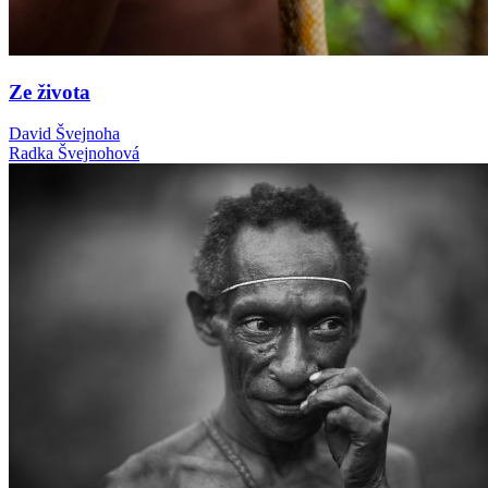
Ze života
David Švejnoha
Radka Švejnohová