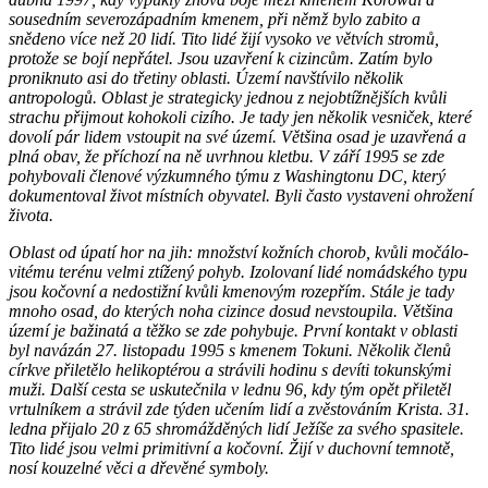
sousedním severozápadním kmenem, při němž bylo zabito a
snědeno více než 20 lidí. Tito lidé žijí vysoko ve větvích stromů,
protože se bojí nepřátel. Jsou uzavření k cizincům. Zatím bylo
proniknuto asi do třetiny oblasti. Území navštívilo několik
antropologů. Oblast je strategicky jednou z nejobtížnějších kvůli
strachu přijmout kohokoli cizího. Je tady jen několik vesniček, které
dovolí pár lidem vstoupit na své území. Většina osad je uzavřená a
plná obav, že příchozí na ně uvrhnou kletbu. V září 1995 se zde
pohybovali členové výzkumného týmu z Washingtonu DC, který
dokumentoval život místních obyvatel. Byli často vystaveni ohrožení
života.
Oblast od úpatí hor na jih: množství kožních chorob, kvůli močálo-
vitému terénu velmi ztížený pohyb. Izolovaní lidé nomádského typu
jsou kočovní a nedostižní kvůli kmenovým rozepřím. Stále je tady
mnoho osad, do kterých noha cizince dosud nevstoupila. Většina
území je bažinatá a těžko se zde pohybuje. První kontakt v oblasti
byl navázán 27. listopadu 1995 s kmenem Tokuni. Několik členů
církve přiletělo helikoptérou a strávili hodinu s devíti tokunskými
muži. Další cesta se uskutečnila v lednu 96, kdy tým opět přiletěl
vrtulníkem a strávil zde týden učením lidí a zvěstováním Krista. 31.
ledna přijalo 20 z 65 shromážděných lidí Ježíše za svého spasitele.
Tito lidé jsou velmi primitivní a kočovní. Žijí v duchovní temnotě,
nosí kouzelné věci a dřevěné symboly.