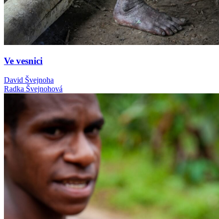
Ve vesnici
David Švejnoha
Radka Švejnohová