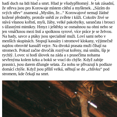
hadí duch na lidi hlad a smrt. Hlad je všudypřítomný. Je tak zásadní,
že střeva jsou pro Korowaje místem cítění a myšlenek. „Sázím do
svých střev“ znamená „Myslím, že...“ Korowajové nemají žádné
kožené předměty, protože snědí ze zvířete i kůži. Cokoliv živé se
stává vítanou kořistí, myši, žáby, velké pakobylky, sarančata i brouci
s úžasnými mimikry. Hmyz i ještěrky se osmahnou na ohni nebo se
jen vmáčknou mezi listí a spolknou syrové, více práce je se želvou.
Na hady, savce a ptáky jsou specialisté muži. Loví sami nebo v
menších skupinách. Stopují kasuáry i stromové klokany, výjimečně
najdou obrovité kasuáří vejce. Na divoká prasata muži číhají na
stromech. Pokud začne divočák rozrývat kořeny, má smůlu, šíp je
rychlý. Lovec si hodí úlovek na záda a s prasečíma nohama
sevřenýma kolem krku a boků se vrací do chýše. Když zabije
prasnici, jsou darem džungle selata. Za nohu se přivazují k podlaze
domácí chýše. Když jsou příliš velká, stěhují se do „chlívku“ pod
stromem, kde čekají na smrt.