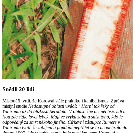
Snědli 20 lidí
Misionáři tvrdí, že Korowai stále praktikují kanibalismus. Zpráva
misijní studie
Nedostupné oblasti
uvádí:
" Horní tok řeky od
Yaniruma až do blízkosti Seradala. V oblasti žije asi pět tisíc lidí a
jsou zde stále lovci lebek. Mají ve zvyku zabít a sníst toho, kdo je
odpovědný za smrt někoho jiného. Církevní zástupce Rumere v
Yaniruma tvrdí, že zabíjení a pojídání nepřátel se tu neodehrálo do
dubna 1997, kdy vypukly znova boje mezi kmenem Korowai a