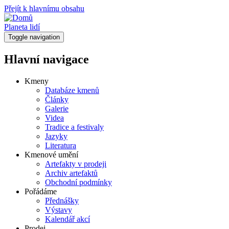
Přejít k hlavnímu obsahu
Planeta lidí
Toggle navigation
Hlavní navigace
Kmeny
Databáze kmenů
Články
Galerie
Videa
Tradice a festivaly
Jazyky
Literatura
Kmenové umění
Artefakty v prodeji
Archiv artefaktů
Obchodní podmínky
Pořádáme
Přednášky
Výstavy
Kalendář akcí
Prodej