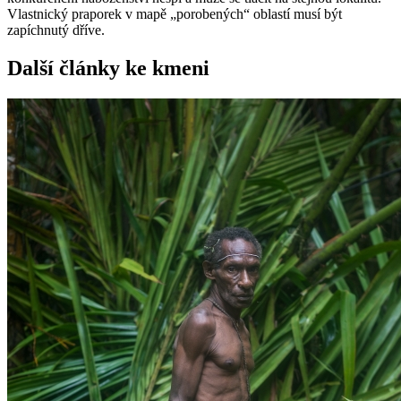
Vlastnický praporek v mapě „porobených“ oblastí musí být
zapíchnutý dříve.
Další články ke kmeni