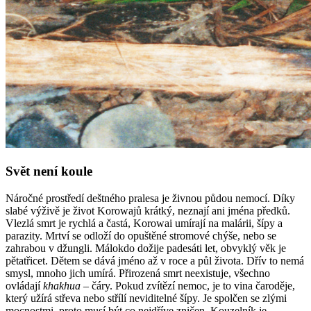
Svět není koule
Náročné prostředí deštného pralesa je živnou půdou nemocí. Díky
slabé výživě je život Korowajů krátký, neznají ani jména předků.
Vlezlá smrt je rychlá a častá, Korowai umírají na malárii, šípy a
parazity. Mrtví se odloží do opuštěné stromové chýše, nebo se
zahrabou v džungli. Málokdo dožije padesáti let, obvyklý věk je
pětatřicet. Dětem se dává jméno až v roce a půl života. Dřív to nemá
smysl, mnoho jich umírá. Přirozená smrt neexistuje, všechno
ovládají
khakhua
– čáry. Pokud zvítězí nemoc, je to vina čaroděje,
který užírá střeva nebo střílí neviditelné šípy. Je spolčen se zlými
mocnostmi, proto musí být co nejdříve zničen. Kouzelník je