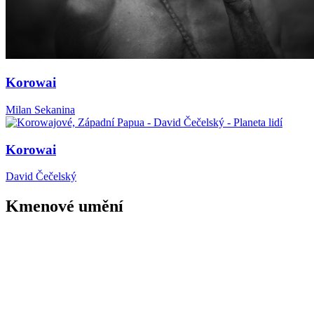
Korowai
Milan Sekanina
Korowai
David Čečelský
Kmenové umění