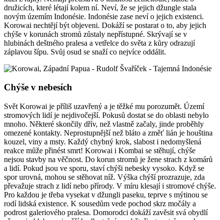
družicích, které létají kolem ní. Neví, že se jejich džungle stala
novým územím Indonésie. Indonésie zase neví o jejich existenci.
Korowai nechtějí být objeveni. Dokáží se postarat o to, aby jejich
chýše v korunách stromů zůstaly nepřístupné. Skrývají se v
hlubinách deštného pralesa a vetřelce do světa z kůry odrazují
záplavou šípu. Svůj osud se snaží co nejvíce oddálit.
Chýše v nebesích
Svět Korowai je příliš uzavřený a je těžké mu porozumět. Území
stromových lidí je nejdivočejší. Pokusů dostat se do oblasti nebylo
mnoho. Některé skončily dřív, než vlastně začaly, jinde proběhly
omezené kontakty. Neprostupnější než bláto a změť lián je houština
kouzel, viny a msty. Každý chybný krok, slabost i nedomyšlená
reakce může přinést smrt! Korowai i Kombai se stěhují, chýše
nejsou stavby na věčnost. Do korun stromů je žene strach z komárů
a lidí. Pokud jsou ve sporu, staví chýši nebesky vysoko. Když se
spor urovná, mohou se stěhovat níž. Výška chýší prozrazuje, zda
převažuje strach z lidí nebo přírody. V míru klesají i stromové chýše.
Pro každou je třeba vysekat v džungli paseku, teprve s mýtinou se
rodí lidská existence. K sousedům vede pochod skrz močály a
podrost galeriového pralesa. Domorodci dokáží zavěsit svá obydlí