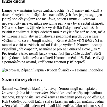
Kůže duchů
Lampa je v místním jazyce „měsíc duchů“. Svůj název má každý z
deseti různých druhů šípů. Jedenáct odlišných slov je pro ságo, jen
jediný společný výraz zde má láska, soucit i smutek. Korowai
nedávají city najevo, nikde nevidíme pár, který by si šeptal něžnosti.
Něha se schovala, žijí zde bez výstřelků lásky a nenávisti našich
vztahů v civilizaci. Když odchází muž z chýše déle než na den, měla
by jít žena s ním, aby nepřitahovala pozornost jiných. Jde a nese
většinu toho, co v džungli nasbírají. Kromě dítěte vláčí těžší věci na
rameni a v síti na zádech, místní láska je vydřená. Korowai neznají
vyjádření „překvapení“, neznámé je pro ně i důležité slovo „jak?“
Pro trenky a triko neměl jazyk výraz, říká jim „kůže duchů“. Stačí
jediný dotek cizího světa a někteří Korowai mění kůži. Pak se dívají
s pohrdáním na ostatní, kteří touto změnou ještě neprošli.
Sázím do svých střev
Šamani vzdálených klanů přivolávají černou magií na nepřátele
žravost
tufo’a
a hladomor
loka.
Původ krutostí se připisuje hadímu
duchovi, který posílal své dvě ženy za hledáním potravy do džungle.
Když odešly, odhodil kůži a stal se krásným mladým mužem. Jedna
z žen však odhalila tajemství a hadí kůži zničila. Jako odplatu seslal