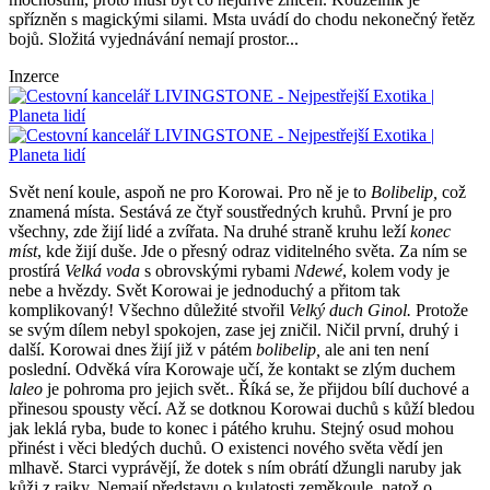
spřízněn s magickými silami. Msta uvádí do chodu nekonečný řetěz
bojů. Složitá vyjednávání nemají prostor...
Inzerce
Svět není koule, aspoň ne pro Korowai. Pro ně je to
Bolibelip,
což
znamená místa. Sestává ze čtyř soustředných kruhů. První je pro
všechny, zde žijí lidé a zvířata. Na druhé straně kruhu leží
konec
míst
, kde žijí duše. Jde o přesný odraz viditelného světa. Za ním se
prostírá
Velká voda
s obrovskými rybami
Ndewé
, kolem vody je
nebe a hvězdy. Svět Korowai je jednoduchý a přitom tak
komplikovaný! Všechno důležité stvořil
Velký duch Ginol.
Protože
se svým dílem nebyl spokojen, zase jej zničil. Ničil první, druhý i
další. Korowai dnes žijí již v pátém
bolibelip,
ale ani ten není
poslední. Odvěká víra Korowaje učí, že kontakt se zlým duchem
laleo
je pohroma pro jejich svět.. Říká se, že přijdou bílí duchové a
přinesou spousty věcí. Až se dotknou Korowai duchů s kůží bledou
jak leklá ryba, bude to konec i pátého kruhu. Stejný osud mohou
přinést i věci bledých duchů. O existenci nového světa vědí jen
mlhavě. Starci vyprávějí, že dotek s ním obrátí džungli naruby jak
kůži z rajky. Nemají představu o kulatosti zeměkoule, natož o