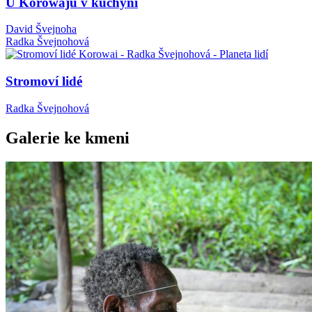
U Korowajů v kuchyni
David Švejnoha
Radka Švejnohová
Stromoví lidé
Radka Švejnohová
Galerie ke kmeni