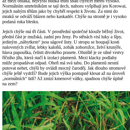
až mezi oblaka, nejvyšší budka trůní snad čtyřicet metrů vysoko.
Normálním smrtelníkům se tají dech, nahoru vyšplhají jen Korowai,
jejich nahým tělům jako by chyběl respekt k životu. Za nimi do
mraků se odváží blázen nebo kaskadér. Chýše na stromě je i vysoko
podaná ruka blesku.
Jejich chýše má tři části. V prostřední společné klouže běžný život,
přední část je mužská, zadní pro ženy. Po stěnách visí luky a šípy,
jediným „nábytkem“ jsou ságové listy. U stropu se houpají kosti
nalovených zvířat, lebky kaloňů, zobák zoborožce, želví krunýře,
hlava papouška, čelisti divokého prasete. Ohniště je ze silné vrstvy
říčního jílu, která stačí k izolaci plamenů. Mezi klacky podlahy
může propadávat odpad. Oheň má svá tabu. Do plamenů nesmí
putovat nehet, chýši by ovládl mocný čaroděj. Jak dlouho stromové
chýše ještě vydrží? Bude jejich výška postupně klesat až na úroveň
„normálních“ lidí? Až zmizí kmenové války, spadnou chýše úplně
na zem?