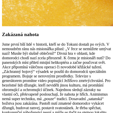
Zakázaná nahota
Jsme první bílí lidé v historii, kteří se do Tokuni dostali po svých. V
nemoudrém ránu nás misionářka plísní: „V řece se nemůžete umývat
nazí! Musíte být slušně oblečení!“ Divná hra v oblasti, kde
domorodci chodí nazí zcela přirozeně. K čemu je misionáři nutí? Do
panenských míst přiletí misijní helikoptéra a začne poučovat svět.
Akce připomíná válečnou operaci či novodobé křižácké tažení.
„Záchranný bojový“ výsadek se pouští do domorodců speciálním
programem. Bojuje se nerovnými prostředky. Televize s
generátorem promítne video popisující Ježíšovo zmrtvýchvstání. Pro
bezelstné lidi džungle, kteří neviděli jinou kulturu, má promítání
ohromující a ochromující účinek. Najednou sledují zázraky na
vlastní oči, překvapeně poslouchají, že nahota je hřích. Animismus
nemá super techniku, má „pouze“ tradici. Dosavadní „satanská“
božstva jsou zakázána. Pastoři nutí zmatené domorodce vykácet
džungli, budovat ranvej, postavit svatostánek. Je třeba spěchat,
konkurenční náboženství nespí a může se tlačit na stejnou lokalitu.