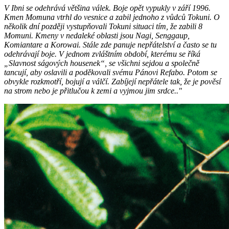
V Ibni se odehrává většina válek. Boje opět vypukly v září 1996.
Kmen Momuna vtrhl do vesnice a zabil jednoho z vůdců Tokuni. O
několik dní později vystupňovali Tokuni situaci tím, že zabili 8
Momuni. Kmeny v nedaleké oblasti jsou Nagi, Senggaup,
Komiantare a Korowai. Stále zde panuje nepřátelství a často se tu
odehrávají boje. V jednom zvláštním období, kterému se říká
„Slavnost ságových housenek“, se všichni sejdou a společně
tancují, aby oslavili a poděkovali svému Pánovi Refabo. Potom se
obvykle rozkmotří, bojují a válčí. Zabíjejí nepřátele tak, že je pověsí
na strom nebo je přitlučou k zemi a vyjmou jim srdce.."