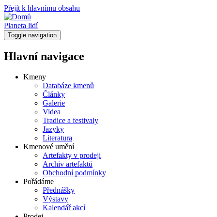
Přejít k hlavnímu obsahu
Planeta lidí
Toggle navigation
Hlavní navigace
Kmeny
Databáze kmenů
Články
Galerie
Videa
Tradice a festivaly
Jazyky
Literatura
Kmenové umění
Artefakty v prodeji
Archiv artefaktů
Obchodní podmínky
Pořádáme
Přednášky
Výstavy
Kalendář akcí
Prodej