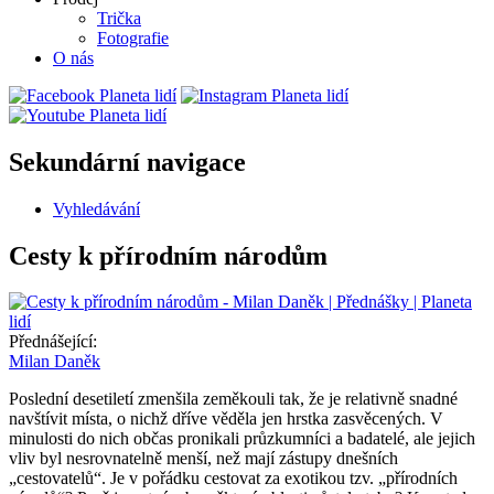
Trička
Fotografie
O nás
Sekundární navigace
Vyhledávání
Cesty k přírodním národům
Přednášející:
Milan Daněk
Poslední desetiletí zmenšila zeměkouli tak, že je relativně snadné
navštívit místa, o nichž dříve věděla jen hrstka zasvěcených. V
minulosti do nich občas pronikali průzkumníci a badatelé, ale jejich
vliv byl nesrovnatelně menší, než mají zástupy dnešních
„cestovatelů“. Je v pořádku cestovat za exotikou tzv. „přírodních