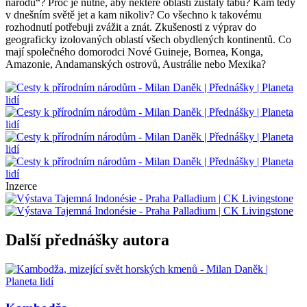
národů“? Proč je nutné, aby některé oblasti zůstaly tabu? Kam tedy
v dnešním světě jet a kam nikoliv? Co všechno k takovému
rozhodnutí potřebuji zvážit a znát. Zkušenosti z výprav do
geograficky izolovaných oblastí všech obydlených kontinentů. Co
mají společného domorodci Nové Guineje, Bornea, Konga,
Amazonie, Andamanských ostrovů, Austrálie nebo Mexika?
Inzerce
Další přednášky autora