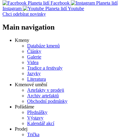
Facebook
Instagram
Youtube
Chci odebírat novinky
Main navigation
Kmeny
Databáze kmenů
Články
Galerie
Videa
Tradice a festivaly
Jazyky
Literatura
Kmenové umění
Artefakty v prodeji
Archiv artefaktů
Obchodní podmínky
Pořádáme
Přednášky
Výstavy
Kalendář akcí
Prodej
Trička