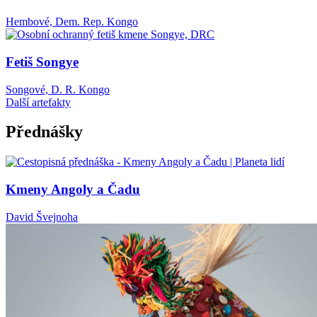
Hembové, Dem. Rep. Kongo
Fetiš Songye
Songové, D. R. Kongo
Další artefakty
Přednášky
Kmeny Angoly a Čadu
David Švejnoha