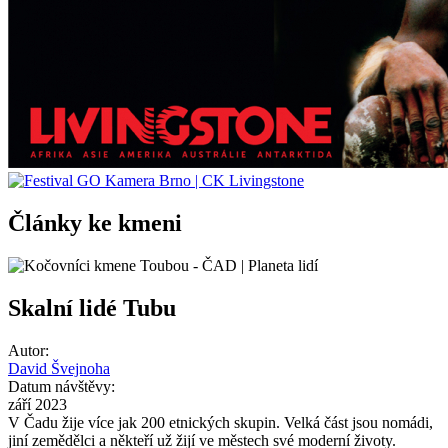
Články ke kmeni
Skalní lidé Tubu
Autor:
David Švejnoha
Datum návštěvy:
září 2023
V Čadu žije více jak 200 etnických skupin. Velká část jsou nomádi,
jiní zemědělci a někteří už žijí ve městech své moderní životy.