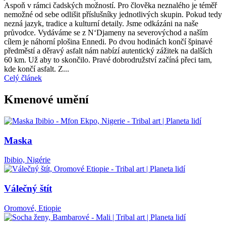
Aspoň v rámci čadských možností. Pro člověka neznalého je téměř
nemožné od sebe odlišit příslušníky jednotlivých skupin. Pokud tedy
nezná jazyk, tradice a kulturní detaily. Jsme odkázáni na naše
průvodce. Vydáváme se z N‘Djameny na severovýchod a naším
cílem je náhorní plošina Ennedi. Po dvou hodinách končí špinavé
předměstí a děravý asfalt nám nabízí autentický zážitek na dalších
60 km. Už aby to skončilo. Pravé dobrodružství začíná přeci tam,
kde končí asfalt. Z...
Celý článek
Kmenové umění
Maska
Ibibio, Nigérie
Válečný štít
Oromové, Etiopie