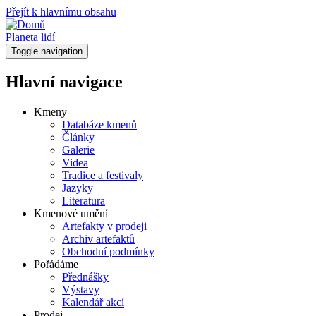
Přejít k hlavnímu obsahu
Planeta lidí
Toggle navigation
Hlavní navigace
Kmeny
Databáze kmenů
Články
Galerie
Videa
Tradice a festivaly
Jazyky
Literatura
Kmenové umění
Artefakty v prodeji
Archiv artefaktů
Obchodní podmínky
Pořádáme
Přednášky
Výstavy
Kalendář akcí
Prodej