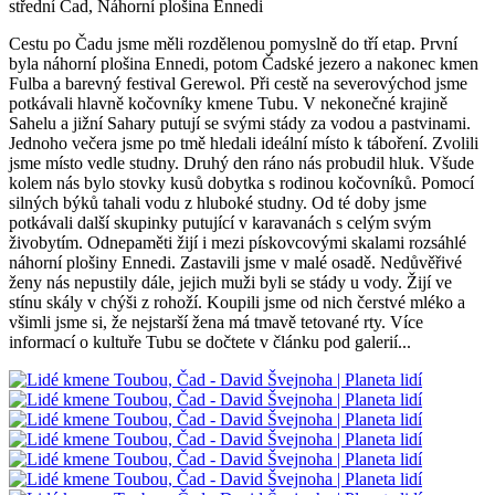
střední Čad, Náhorní plošina Ennedi
Cestu po Čadu jsme měli rozdělenou pomyslně do tří etap. První
byla náhorní plošina Ennedi, potom Čadské jezero a nakonec kmen
Fulba a barevný festival Gerewol. Při cestě na severovýchod jsme
potkávali hlavně kočovníky kmene Tubu. V nekonečné krajině
Sahelu a jižní Sahary putují se svými stády za vodou a pastvinami.
Jednoho večera jsme po tmě hledali ideální místo k táboření. Zvolili
jsme místo vedle studny. Druhý den ráno nás probudil hluk. Všude
kolem nás bylo stovky kusů dobytka s rodinou kočovníků. Pomocí
silných býků tahali vodu z hluboké studny. Od té doby jsme
potkávali další skupinky putující v karavanách s celým svým
živobytím. Odnepaměti žijí i mezi pískovcovými skalami rozsáhlé
náhorní plošiny Ennedi. Zastavili jsme v malé osadě. Nedůvěřivé
ženy nás nepustily dále, jejich muži byli se stády u vody. Žijí ve
stínu skály v chýši z rohoží. Koupili jsme od nich čerstvé mléko a
všimli jsme si, že nejstarší žena má tmavě tetované rty. Více
informací o kultuře Tubu se dočtete v článku pod galerií...