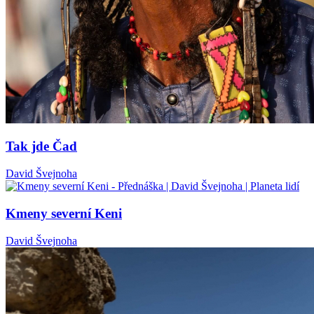
Tak jde Čad
David Švejnoha
Kmeny severní Keni
David Švejnoha