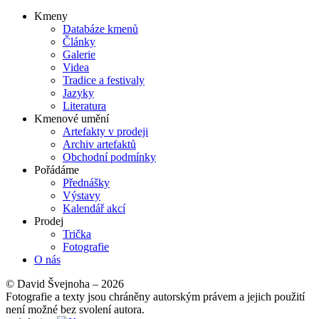
Kmeny
Databáze kmenů
Články
Galerie
Videa
Tradice a festivaly
Jazyky
Literatura
Kmenové umění
Artefakty v prodeji
Archiv artefaktů
Obchodní podmínky
Pořádáme
Přednášky
Výstavy
Kalendář akcí
Prodej
Trička
Fotografie
O nás
© David Švejnoha – 2026
Fotografie a texty jsou chráněny autorským právem a jejich použití
není možné bez svolení autora.