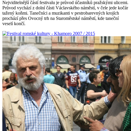
Nejviditelnější částí festivalu je průvod účastníků pražskými ulicemi.
Průvod vychází z dolní části Václavského náměstí, v čele jede kočár
tažený koňmi. Tanečníci a muzikanti v pestrobarevných krojích
prochází přes Ovocný trh na Staroměstské náměstí, kde taneční
veselí končí.