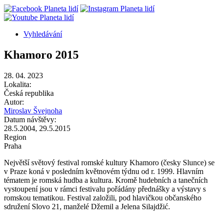
Vyhledávání
Sekundární
Khamoro 2015
navigace
28. 04. 2023
Lokalita:
Česká republika
Autor:
Miroslav Švejnoha
Datum návštěvy:
28.5.2004, 29.5.2015
Region
Praha
Největší světový festival romské kultury Khamoro (česky Slunce) se
v Praze koná v posledním květnovém týdnu od r. 1999. Hlavním
tématem je romská hudba a kultura. Kromě hudebních a tanečních
vystoupení jsou v rámci festivalu pořádány přednášky a výstavy s
romskou tematikou. Festival založili, pod hlavičkou občanského
sdružení Slovo 21, manželé Džemil a Jelena Silajdžić.