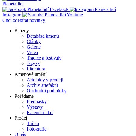
Planeta lidí
Facebook
Instagram
Youtube
Chci odebírat novinky
Kmeny
Databáze kmenů
Main
Články
navigation
Galerie
Videa
Tradice a festivaly
Jazyky
Literatura
Kmenové umění
Artefakty v prodeji
Archiv artefaktů
Obchodní podmínky
Pořádáme
Přednášky
Výstavy
Kalendář akcí
Prodej
Trička
Fotografie
O nás