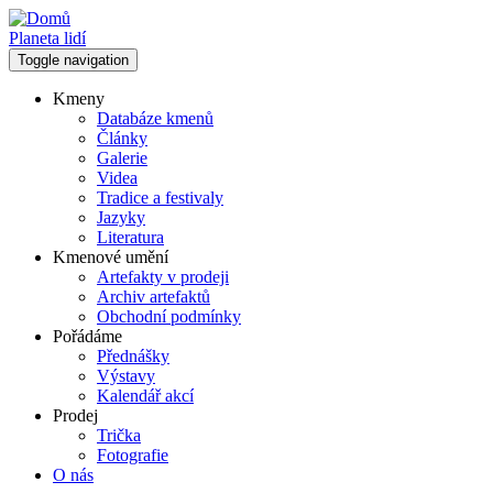
Přejít
k
Planeta lidí
hlavnímu
Toggle navigation
obsahu
Kmeny
Databáze kmenů
Hlavní
Články
navigace
Galerie
Videa
Tradice a festivaly
Jazyky
Literatura
Kmenové umění
Artefakty v prodeji
Archiv artefaktů
Obchodní podmínky
Pořádáme
Přednášky
Výstavy
Kalendář akcí
Prodej
Trička
Fotografie
O nás