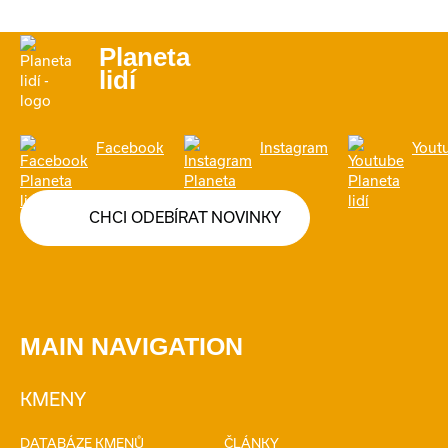
Planeta
lidí
Facebook
Instagram
Yout
CHCI ODEBÍRAT NOVINKY
MAIN NAVIGATION
KMENY
DATABÁZE KMENŮ
ČLÁNKY