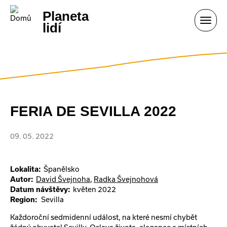
Přejít k hlavnímu obsahu
Planeta
Toggl
lidí
navig
FERIA DE SEVILLA 2022
09. 05. 2022
Lokalita:
Španělsko
Autor:
David Švejnoha
Radka Švejnohová
Datum návštěvy:
květen 2022
Region
Sevilla
Každoroční sedmidenní událost, na které nesmí chybět