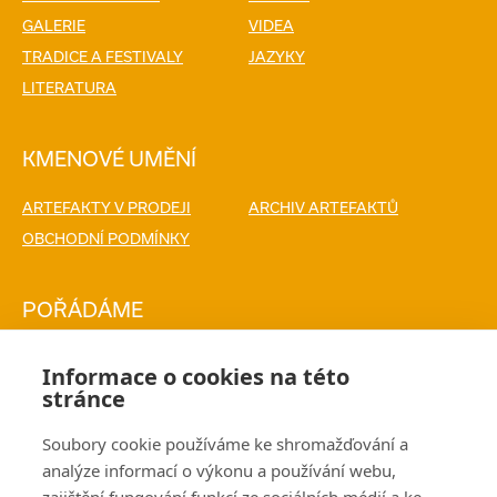
GALERIE
VIDEA
TRADICE A FESTIVALY
JAZYKY
LITERATURA
KMENOVÉ UMĚNÍ
ARTEFAKTY V PRODEJI
ARCHIV ARTEFAKTŮ
OBCHODNÍ PODMÍNKY
POŘÁDÁME
PŘEDNÁŠKY
VÝSTAVY
Informace o cookies na této
KALENDÁŘ AKCÍ
stránce
Soubory cookie používáme ke shromažďování a
PRODEJ
analýze informací o výkonu a používání webu,