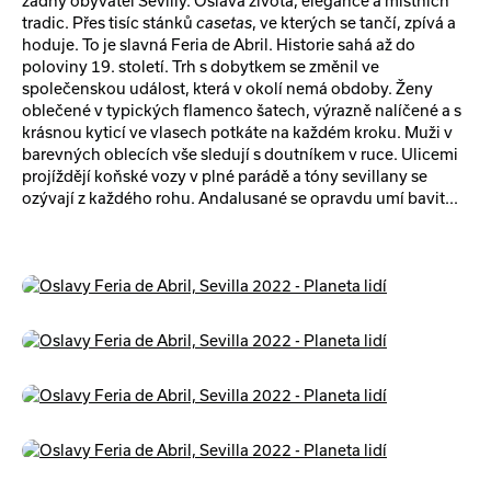
žádný obyvatel Sevilly. Oslava života, elegance a místních
tradic. Přes tisíc stánků
casetas
, ve kterých se tančí, zpívá a
hoduje. To je slavná Feria de Abril. Historie sahá až do
poloviny 19. století. Trh s dobytkem se změnil ve
společenskou událost, která v okolí nemá obdoby. Ženy
oblečené v typických flamenco šatech, výrazně nalíčené a s
krásnou kyticí ve vlasech potkáte na každém kroku. Muži v
barevných oblecích vše sledují s doutníkem v ruce. Ulicemi
projíždějí koňské vozy v plné parádě a tóny sevillany se
ozývají z každého rohu. Andalusané se opravdu umí bavit...