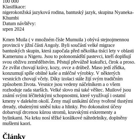
100 000
Klasifikace:
nigerokonžská jazyková rodina, bantuský jazyk, skupina Nyaneka-
Khumbi
Datum návštěvy:
srpen 2024
Kmen Muila ( v množném čísle Mumuila ) obývá stejnojmennou
provincii v jižní části Angoly. Byli součástí velké migrace
bantuských skupin, která započala před několika tisíci lety v oblasti
Kamerunu a Nigeru. Jsou to polonomádští pastevci, kteří doplňují
svou obživu zemědělstvím. Pěstují převážně kukuřici, čirok a proso.
Ze zvířat chovají krávy, kozy, ovce a drůbež. Maso jedí zřídka,
konzumují spíše obilné kaše a mléčné výrobky. V některých
vesnicích chovají včely. Díky izolaci stále žijí svým tradičním
způsobem života. Vesnice jsou vedeny náčelníkem a o všem
rozhoduje rada starších. Velké slovo má také věštec. Muilové jsou
známí svými léčitelskými schopnostmi, které využívají i ostatní
kmeny v dalekém okolí. Ženy mají unikátní účesy tvořené tlustými
dready, obalenými směsí tuku a hlinky. Pro dokonalost účesy
dobarvují drcenou kůrou stromů, kravskými exkrementy a
bylinkami. Na krku nosí těžké korálkové náhrdelníky, doplněny
mušlemi kaori.
Články