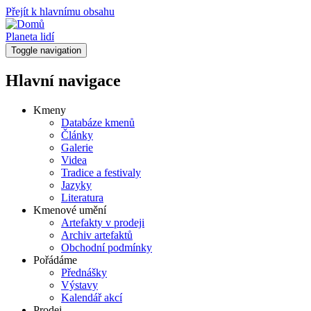
Přejít k hlavnímu obsahu
Planeta lidí
Toggle navigation
Hlavní navigace
Kmeny
Databáze kmenů
Články
Galerie
Videa
Tradice a festivaly
Jazyky
Literatura
Kmenové umění
Artefakty v prodeji
Archiv artefaktů
Obchodní podmínky
Pořádáme
Přednášky
Výstavy
Kalendář akcí
Prodej