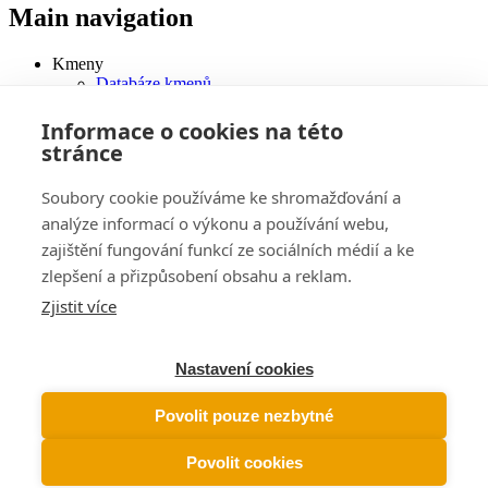
Main navigation
Kmeny
Databáze kmenů
Články
Galerie
Informace o cookies na této
Videa
stránce
Tradice a festivaly
Jazyky
Soubory cookie používáme ke shromažďování a
Literatura
Kmenové umění
analýze informací o výkonu a používání webu,
Artefakty v prodeji
zajištění fungování funkcí ze sociálních médií a ke
Archiv artefaktů
zlepšení a přizpůsobení obsahu a reklam.
Obchodní podmínky
Pořádáme
Zjistit více
Přednášky
Výstavy
Kalendář akcí
Nastavení cookies
Prodej
Trička
Povolit pouze nezbytné
Fotografie
O nás
Povolit cookies
© David Švejnoha – 2026