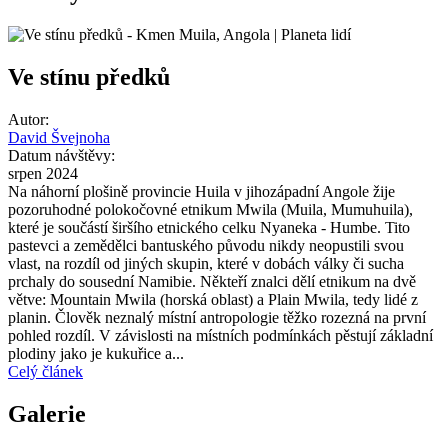
Ve stínu předků
Autor:
David Švejnoha
Datum návštěvy:
srpen 2024
Na náhorní plošině provincie Huila v jihozápadní Angole žije
pozoruhodné polokočovné etnikum Mwila (Muila, Mumuhuila),
které je součástí širšího etnického celku Nyaneka - Humbe. Tito
pastevci a zemědělci bantuského původu nikdy neopustili svou
vlast, na rozdíl od jiných skupin, které v dobách války či sucha
prchaly do sousední Namibie. Někteří znalci dělí etnikum na dvě
větve: Mountain Mwila (horská oblast) a Plain Mwila, tedy lidé z
planin. Člověk neznalý místní antropologie těžko rozezná na první
pohled rozdíl. V závislosti na místních podmínkách pěstují základní
plodiny jako je kukuřice a...
Celý článek
Galerie